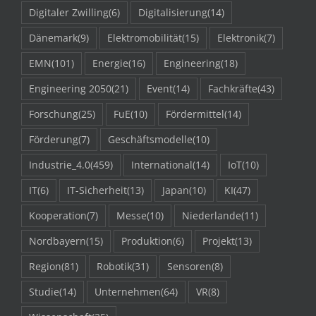
Digitaler Zwilling
(6)
Digitalisierung
(14)
Dänemark
(9)
Elektromobilität
(15)
Elektronik
(7)
EMN
(101)
Energie
(16)
Engineering
(18)
Engineering 2050
(21)
Event
(14)
Fachkräfte
(43)
Forschung
(25)
FuE
(10)
Fördermittel
(14)
Förderung
(7)
Geschäftsmodelle
(10)
Industrie_4.0
(459)
International
(14)
IoT
(10)
IT
(6)
IT-Sicherheit
(13)
Japan
(10)
KI
(47)
Kooperation
(7)
Messe
(10)
Niederlande
(11)
Nordbayern
(15)
Produktion
(6)
Projekt
(13)
Region
(81)
Robotik
(31)
Sensoren
(8)
Studie
(14)
Unternehmen
(64)
VR
(8)