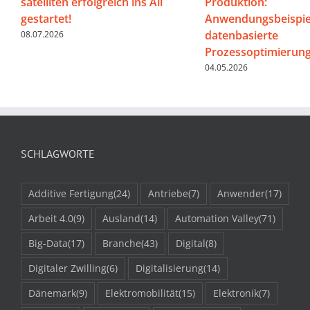
satelliten erfolgreich ins All
Produktion:
gestartet!
Anwendungsbeispiel
datenbasierte
08.07.2026
Prozessoptimierun
04.05.2026
SCHLAGWORTE
Additive Fertigung
(24)
Antriebe
(7)
Anwender
(17)
Arbeit 4.0
(9)
Ausland
(14)
Automation Valley
(71)
Big-Data
(17)
Branche
(43)
Digital
(8)
Digitaler Zwilling
(6)
Digitalisierung
(14)
Dänemark
(9)
Elektromobilität
(15)
Elektronik
(7)