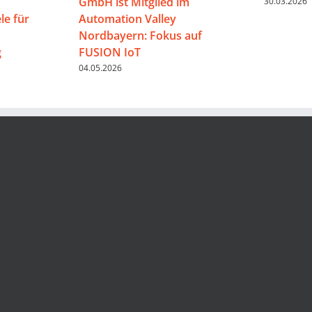
GmbH ist Mitglied im
30.03.2026
e für
Automation Valley
Nordbayern: Fokus auf
g
FUSION IoT
04.05.2026