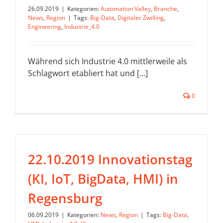
26.09.2019
|
Kategorien:
Automation Valley
,
Branche
,
News
,
Region
|
Tags:
Big-Data
,
Digitaler Zwilling
,
Engineering
,
Industrie_4.0
Während sich Industrie 4.0 mittlerweile als
Schlagwort etabliert hat und [...]
0
22.10.2019 Innovationstag
(KI, IoT, BigData, HMI) in
Regensburg
06.09.2019
|
Kategorien:
News
,
Region
|
Tags:
Big-Data
,