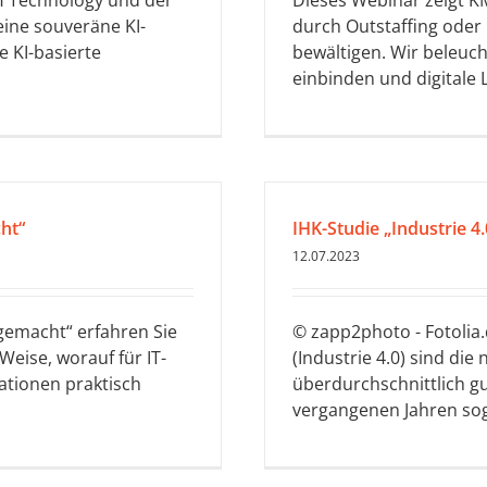
H Technology und der
Dieses Webinar zeigt K
eine souveräne KI-
durch Outstaffing oder
e KI-basierte
bewältigen. Wir beleuch
einbinden und digitale 
ht“
IHK-Studie „Industrie 4
12.07.2023
 gemacht“ erfahren Sie
© zapp2photo - Fotolia.
Weise, worauf für IT-
(Industrie 4.0) sind d
ationen praktisch
überdurchschnittlich gut
vergangenen Jahren soga