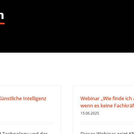
n
ünstliche Intelligenz
Webinar „Wie finde ich 
wenn es keine Fachkräf
15.06.2025