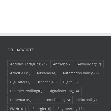
SCHLAGWORTE
Additive Fertigung
(24)
Antriebe
(7)
Anwender
(17)
Arbeit 4.0
(9)
Ausland
(14)
Automation Valley
(71)
Big-Data
(17)
Branche
(43)
Digital
(8)
Digitaler Zwilling
(6)
Digitalisierung
(14)
Dänemark
(9)
Elektromobilität
(15)
Elektronik
(7)
EMN
(101)
Energie
(16)
Engineering
(18)