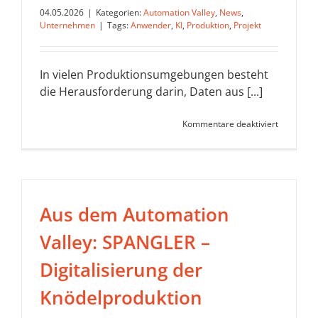
04.05.2026
|
Kategorien:
Automation Valley
,
News
,
Unternehmen
|
Tags:
Anwender
,
KI
,
Produktion
,
Projekt
In vielen Produktionsumgebungen besteht
die Herausforderung darin, Daten aus [...]
für
Kommentare deaktiviert
Digitale
Intelligenz
in
der
Produktio
Anwendun
Aus dem Automation
für
datenbasi
Valley: SPANGLER –
Prozessop
Digitalisierung der
Knödelproduktion