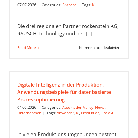
07.07.2026
|
Categories:
Branche
|
Tags:
KI
Die drei regionalen Partner rockenstein AG,
RAUSCH Technology und der [...]
für
Read More
Kommentare deaktiviert
Souverän
KI
aus
Mainfrank
franconia.
bringt
Digitale Intelligenz in der Produktion:
Künstlich
Anwendungsbeispiele für datenbasierte
Intelligen
ins
Prozessoptimierung
deutsche
04.05.2026
|
Categories:
Automation Valley
,
News
,
Rechenze
Unternehmen
|
Tags:
Anwender
,
KI
,
Produktion
,
Projekt
In vielen Produktionsumgebungen besteht