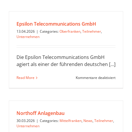
GmbH
ist
Mitglied
im
Epsilon Telecommunications GmbH
Automati
Valley
13.04.2026
|
Categories:
Oberfranken
,
Teilnehmer
,
Nordbaye
Unternehmen
Fokus
auf
FUSION
Die Epsilon Telecommunications GmbH
IoT
agiert als einer der führenden deutschen [...]
für
Read More
Kommentare deaktiviert
Epsilon
Telecomm
GmbH
Northoff Anlagenbau
30.03.2026
|
Categories:
Mittelfranken
,
News
,
Teilnehmer
,
Unternehmen