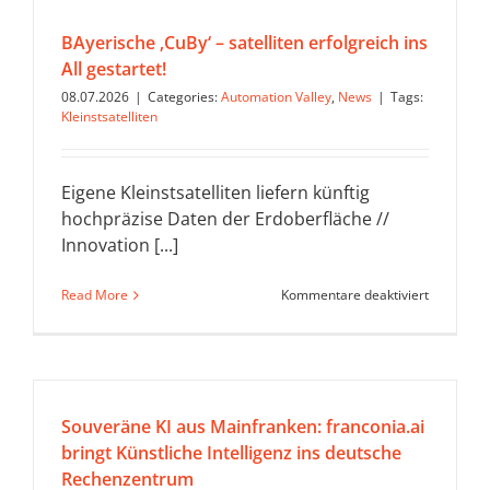
BAyerische ‚CuBy‘ – satelliten erfolgreich ins
All gestartet!
08.07.2026
|
Categories:
Automation Valley
,
News
|
Tags:
Kleinstsatelliten
Eigene Kleinstsatelliten liefern künftig
hochpräzise Daten der Erdoberfläche //
Innovation [...]
für
Read More
Kommentare deaktiviert
BAyerisch
‚CuBy‘
–
satelliten
erfolgreic
ins
Souveräne KI aus Mainfranken: franconia.ai
All
bringt Künstliche Intelligenz ins deutsche
gestartet!
Rechenzentrum