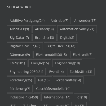
SCHLAGWORTE
Additive Fertigung
(24)
Antriebe
(7)
Anwender
(17)
Arbeit 4.0
(9)
Ausland
(14)
Automation Valley
(71)
Big-Data
(17)
Branche
(43)
Digital
(8)
Digitaler Zwilling
(6)
Digitalisierung
(14)
Dänemark
(9)
Elektromobilität
(15)
Elektronik
(7)
EMN
(101)
Energie
(16)
Engineering
(18)
Engineering 2050
(21)
Event
(14)
Fachkräfte
(43)
Forschung
(25)
FuE
(10)
Fördermittel
(14)
Förderung
(7)
Geschäftsmodelle
(10)
Industrie_4.0
(459)
International
(14)
IoT
(10)
IT
(6)
IT-Sicherheit
(13)
Japan
(10)
KI
(47)