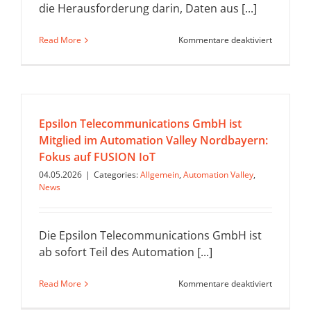
die Herausforderung darin, Daten aus [...]
für
Read More
Kommentare deaktiviert
Digitale
Intelligen
in
der
Produktio
Anwendun
Epsilon Telecommunications GmbH ist
für
Mitglied im Automation Valley Nordbayern:
datenbasi
Prozessop
Fokus auf FUSION IoT
04.05.2026
|
Categories:
Allgemein
,
Automation Valley
,
News
Die Epsilon Telecommunications GmbH ist
ab sofort Teil des Automation [...]
für
Read More
Kommentare deaktiviert
Epsilon
Telecomm