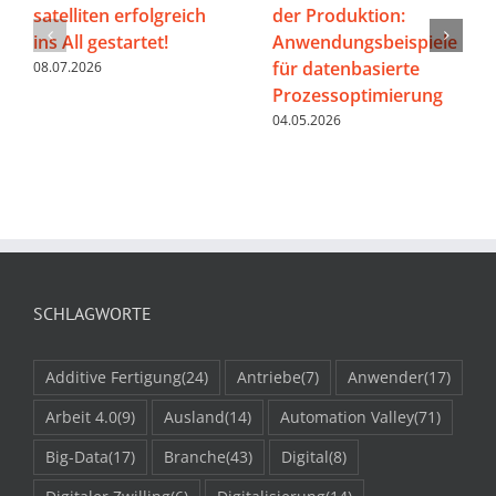
satelliten erfolgreich
der Produktion:
ins All gestartet!
Anwendungsbeispiele
für datenbasierte
08.07.2026
Prozessoptimierung
04.05.2026
SCHLAGWORTE
Additive Fertigung
(24)
Antriebe
(7)
Anwender
(17)
Arbeit 4.0
(9)
Ausland
(14)
Automation Valley
(71)
Big-Data
(17)
Branche
(43)
Digital
(8)