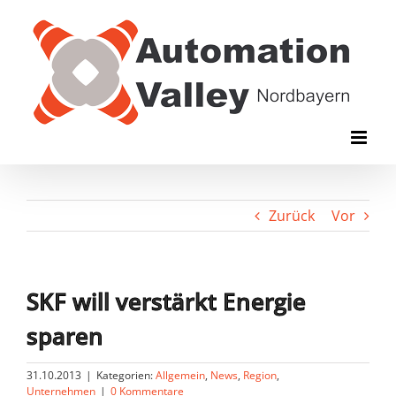
Zum
Inhalt
springen
Zurück
Vor
SKF will verstärkt Energie
sparen
31.10.2013
|
Kategorien:
Allgemein
,
News
,
Region
,
Unternehmen
|
0 Kommentare