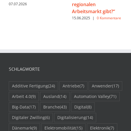
regionalen
07.07.2026
Arbeitsmarkt gibt?“
15.06.2025
|
0 Kommentare
SCHLAGWORTE
Additive Fertigung
(24)
Antriebe
(7)
Anwender
(17)
Arbeit 4.0
(9)
Ausland
(14)
Automation Valley
(71)
Big-Data
(17)
Branche
(43)
Digital
(8)
Digitaler Zwilling
(6)
Digitalisierung
(14)
Dänemark
(9)
Elektromobilität
(15)
Elektronik
(7)