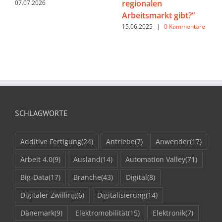
regionalen
07.07.2026
Arbeitsmarkt gibt?“
15.06.2025
|
0 Kommentare
SCHLAGWORTE
Additive Fertigung
(24)
Antriebe
(7)
Anwender
(17)
Arbeit 4.0
(9)
Ausland
(14)
Automation Valley
(71)
Big-Data
(17)
Branche
(43)
Digital
(8)
Digitaler Zwilling
(6)
Digitalisierung
(14)
Dänemark
(9)
Elektromobilität
(15)
Elektronik
(7)