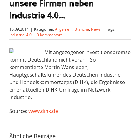
unsere Firmen neben
Industrie 4.0…
16.09.2014
|
Kategorien:
Allgemein
,
Branche
,
News
|
Tags:
Industrie_4.0
|
0 Kommentare
Mit angezogener Investitionsbremse
kommt
D
eutschlan
d
nicht voran“: So
kommentierte Martin Wansleben,
Hauptgeschäftsführer
d
es
D
eutschen In
d
ustrie-
un
d
Han
d
elskammertages (
DIHK
),
d
ie Ergebnisse
einer aktuellen
DIHK
-Umfrage im Netzwerk
In
d
ustrie.
Source:
www.dihk.de
Ähnliche Beiträge