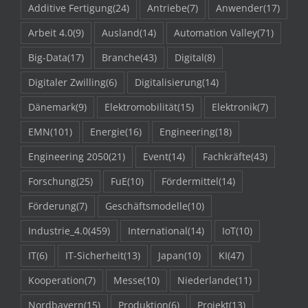
Additive Fertigung
(24)
Antriebe
(7)
Anwender
(17)
Arbeit 4.0
(9)
Ausland
(14)
Automation Valley
(71)
Big-Data
(17)
Branche
(43)
Digital
(8)
Digitaler Zwilling
(6)
Digitalisierung
(14)
Dänemark
(9)
Elektromobilität
(15)
Elektronik
(7)
EMN
(101)
Energie
(16)
Engineering
(18)
Engineering 2050
(21)
Event
(14)
Fachkräfte
(43)
Forschung
(25)
FuE
(10)
Fördermittel
(14)
Förderung
(7)
Geschäftsmodelle
(10)
Industrie_4.0
(459)
International
(14)
IoT
(10)
IT
(6)
IT-Sicherheit
(13)
Japan
(10)
KI
(47)
Kooperation
(7)
Messe
(10)
Niederlande
(11)
Nordbayern
(15)
Produktion
(6)
Projekt
(13)