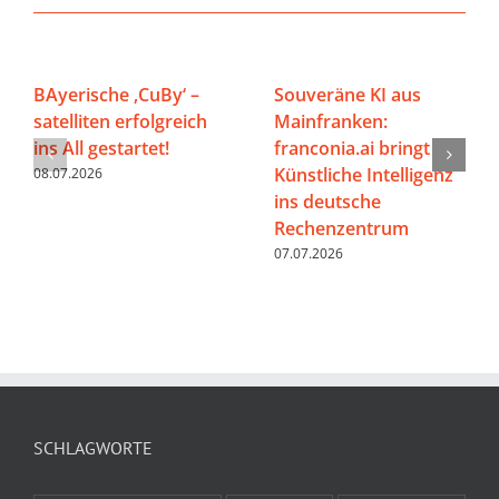
BAyerische ‚CuBy‘ –
Souveräne KI aus
satelliten erfolgreich
Mainfranken:
ins All gestartet!
franconia.ai bringt
Künstliche Intelligenz
08.07.2026
ins deutsche
Rechenzentrum
07.07.2026
SCHLAGWORTE