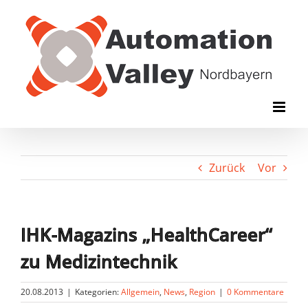
Zum
Inhalt
springen
Zurück
Vor
IHK-Magazins „HealthCareer“
zu Medizintechnik
20.08.2013
|
Kategorien:
Allgemein
,
News
,
Region
|
0 Kommentare