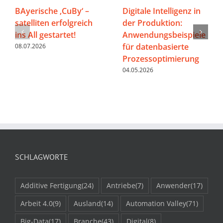
BAyerische ‚CuBy‘ –
Digitale Intelligenz in
satelliten erfolgreich
der Produktion:
ins All gestartet!
Anwendungsbeispiele
für datenbasierte
08.07.2026
Prozessoptimierung
04.05.2026
SCHLAGWORTE
Additive Fertigung
(24)
Antriebe
(7)
Anwender
(17)
Arbeit 4.0
(9)
Ausland
(14)
Automation Valley
(71)
Big-Data
(17)
Branche
(43)
Digital
(8)