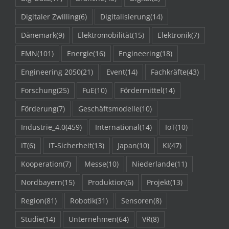
Digitaler Zwilling
(6)
Digitalisierung
(14)
Dänemark
(9)
Elektromobilität
(15)
Elektronik
(7)
EMN
(101)
Energie
(16)
Engineering
(18)
Engineering 2050
(21)
Event
(14)
Fachkräfte
(43)
Forschung
(25)
FuE
(10)
Fördermittel
(14)
Förderung
(7)
Geschäftsmodelle
(10)
Industrie_4.0
(459)
International
(14)
IoT
(10)
IT
(6)
IT-Sicherheit
(13)
Japan
(10)
KI
(47)
Kooperation
(7)
Messe
(10)
Niederlande
(11)
Nordbayern
(15)
Produktion
(6)
Projekt
(13)
Region
(81)
Robotik
(31)
Sensoren
(8)
Studie
(14)
Unternehmen
(64)
VR
(8)