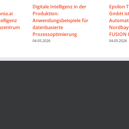
Digitale Intelligenz in der
Epsilon 
nia.ai
Produktion:
GmbH ist
telligenz
Anwendungsbeispiele für
Automati
enzentrum
datenbasierte
Nordbaye
Prozessoptimierung
FUSION 
04.05.2026
04.05.2026