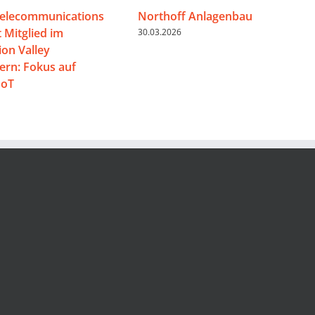
Telecommunications
Northoff Anlagenbau
 Mitglied im
30.03.2026
on Valley
rn: Fokus auf
IoT