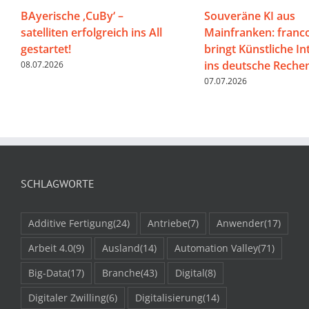
BAyerische ‚CuBy‘ –
Souveräne KI aus
satelliten erfolgreich ins All
Mainfranken: franco
gestartet!
bringt Künstliche In
ins deutsche Rech
08.07.2026
07.07.2026
SCHLAGWORTE
Additive Fertigung
(24)
Antriebe
(7)
Anwender
(17)
Arbeit 4.0
(9)
Ausland
(14)
Automation Valley
(71)
Big-Data
(17)
Branche
(43)
Digital
(8)
Digitaler Zwilling
(6)
Digitalisierung
(14)