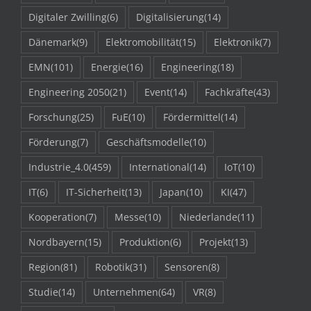
Digitaler Zwilling
(6)
Digitalisierung
(14)
Dänemark
(9)
Elektromobilität
(15)
Elektronik
(7)
EMN
(101)
Energie
(16)
Engineering
(18)
Engineering 2050
(21)
Event
(14)
Fachkräfte
(43)
Forschung
(25)
FuE
(10)
Fördermittel
(14)
Förderung
(7)
Geschäftsmodelle
(10)
Industrie_4.0
(459)
International
(14)
IoT
(10)
IT
(6)
IT-Sicherheit
(13)
Japan
(10)
KI
(47)
Kooperation
(7)
Messe
(10)
Niederlande
(11)
Nordbayern
(15)
Produktion
(6)
Projekt
(13)
Region
(81)
Robotik
(31)
Sensoren
(8)
Studie
(14)
Unternehmen
(64)
VR
(8)