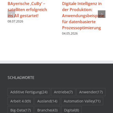
BAyerische ‚CuBy‘ –
Digitale Intelligenz in
satelliten erfolgreich
der Produktion:
ins All gestartet!
Anwendungsbeispiele
für datenbasierte
08.07.2026
Prozessoptimierung
04.05.2026
SCHLAGWORTE
Additive Fertigung
(24)
Antriebe
(7)
Anwender
(17)
Arbeit 4.0
(9)
Ausland
(14)
Automation Valley
(71)
Big-Data
(17)
Branche
(43)
Digital
(8)