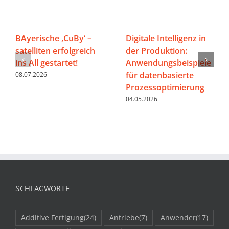
BAyerische ‚CuBy‘ –
Digitale Intelligenz in
satelliten erfolgreich
der Produktion:
ins All gestartet!
Anwendungsbeispiele
für datenbasierte
08.07.2026
Prozessoptimierung
04.05.2026
SCHLAGWORTE
Additive Fertigung
(24)
Antriebe
(7)
Anwender
(17)