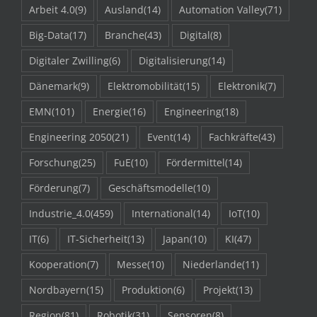
Arbeit 4.0
(9)
Ausland
(14)
Automation Valley
(71)
Big-Data
(17)
Branche
(43)
Digital
(8)
Digitaler Zwilling
(6)
Digitalisierung
(14)
Dänemark
(9)
Elektromobilität
(15)
Elektronik
(7)
EMN
(101)
Energie
(16)
Engineering
(18)
Engineering 2050
(21)
Event
(14)
Fachkräfte
(43)
Forschung
(25)
FuE
(10)
Fördermittel
(14)
Förderung
(7)
Geschäftsmodelle
(10)
Industrie_4.0
(459)
International
(14)
IoT
(10)
IT
(6)
IT-Sicherheit
(13)
Japan
(10)
KI
(47)
Kooperation
(7)
Messe
(10)
Niederlande
(11)
Nordbayern
(15)
Produktion
(6)
Projekt
(13)
Region
(81)
Robotik
(31)
Sensoren
(8)