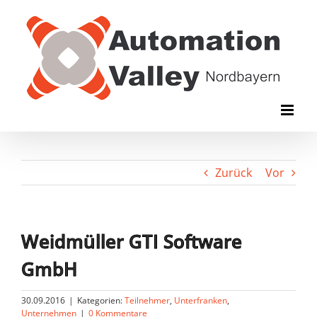
Zum
Inhalt
springen
Zurück
Vor
Weidmüller GTI Software
GmbH
30.09.2016
|
Kategorien:
Teilnehmer
,
Unterfranken
,
Unternehmen
|
0 Kommentare