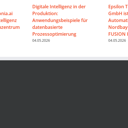
Digitale Intelligenz in der
Epsilon 
nia.ai
Produktion:
GmbH ist
telligenz
Anwendungsbeispiele für
Automati
enzentrum
datenbasierte
Nordbaye
Prozessoptimierung
FUSION 
04.05.2026
04.05.2026