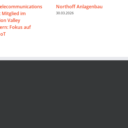
Telecommunications
Northoff Anlagenbau
 Mitglied im
30.03.2026
on Valley
rn: Fokus auf
IoT