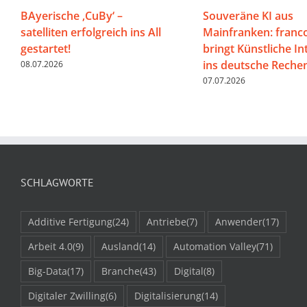
BAyerische ‚CuBy‘ –
Souveräne KI aus
satelliten erfolgreich ins All
Mainfranken: franco
gestartet!
bringt Künstliche In
ins deutsche Rech
08.07.2026
07.07.2026
SCHLAGWORTE
Additive Fertigung
(24)
Antriebe
(7)
Anwender
(17)
Arbeit 4.0
(9)
Ausland
(14)
Automation Valley
(71)
Big-Data
(17)
Branche
(43)
Digital
(8)
Digitaler Zwilling
(6)
Digitalisierung
(14)