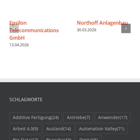
Epsilon
Northoff Anlagenbau
Telecommunications
30.03.2026
GmbH
13.04.2026
SCHLAGWORTE
Additive Fertigung
(24)
Antriebe
(7)
Anwender
(17)
Arbeit 4.0
(9)
Ausland
(14)
Automation Valley
(71)
Big-Data
(17)
Branche
(43)
Digital
(8)