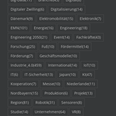
Digitaler Zwilling
(6)
Digitalisierung
(14)
Dänemark
(9)
Elektromobilität
(15)
Elektronik
(7)
EMN
(101)
Energie
(16)
Engineering
(18)
Engineering 2050
(21)
Event
(14)
Fachkräfte
(43)
Forschung
(25)
FuE
(10)
Fördermittel
(14)
Förderung
(7)
Geschäftsmodelle
(10)
Industrie_4.0
(459)
International
(14)
IoT
(10)
IT
(6)
IT-Sicherheit
(13)
Japan
(10)
KI
(47)
Kooperation
(7)
Messe
(10)
Niederlande
(11)
Nordbayern
(15)
Produktion
(6)
Projekt
(13)
Region
(81)
Robotik
(31)
Sensoren
(8)
Studie
(14)
Unternehmen
(64)
VR
(8)