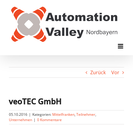
Zum
Inhalt
springen
Zurück
Vor
veoTEC GmbH
05.10.2016
|
Kategorien:
Mittelfranken
,
Teilnehmer
,
Unternehmen
|
0 Kommentare