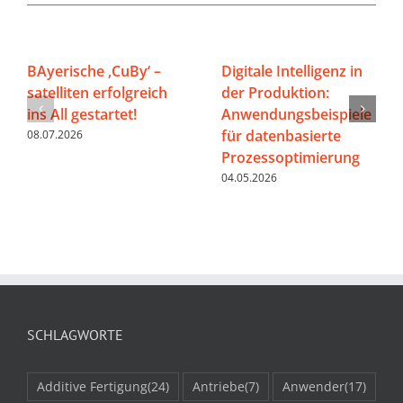
BAyerische ‚CuBy‘ –
Digitale Intelligenz in
satelliten erfolgreich
der Produktion:
ins All gestartet!
Anwendungsbeispiele
für datenbasierte
08.07.2026
Prozessoptimierung
04.05.2026
SCHLAGWORTE
Additive Fertigung
(24)
Antriebe
(7)
Anwender
(17)