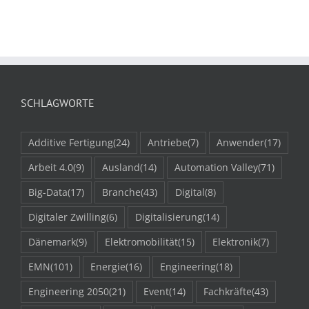
SCHLAGWORTE
Additive Fertigung
(24)
Antriebe
(7)
Anwender
(17)
Arbeit 4.0
(9)
Ausland
(14)
Automation Valley
(71)
Big-Data
(17)
Branche
(43)
Digital
(8)
Digitaler Zwilling
(6)
Digitalisierung
(14)
Dänemark
(9)
Elektromobilität
(15)
Elektronik
(7)
EMN
(101)
Energie
(16)
Engineering
(18)
Engineering 2050
(21)
Event
(14)
Fachkräfte
(43)