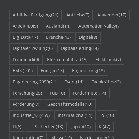
Additive Fertigung
(24)
Antriebe
(7)
Anwender
(17)
Arbeit 4.0
(9)
Ausland
(14)
Automation Valley
(71)
Big-Data
(17)
Branche
(43)
Digital
(8)
Digitaler Zwilling
(6)
Digitalisierung
(14)
Dänemark
(9)
Elektromobilität
(15)
Elektronik
(7)
EMN
(101)
Energie
(16)
Engineering
(18)
Engineering 2050
(21)
Event
(14)
Fachkräfte
(43)
Forschung
(25)
FuE
(10)
Fördermittel
(14)
Förderung
(7)
Geschäftsmodelle
(10)
Industrie_4.0
(459)
International
(14)
IoT
(10)
IT
(6)
IT-Sicherheit
(13)
Japan
(10)
KI
(47)
Kooperation
(7)
Messe
(10)
Niederlande
(11)