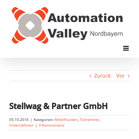
Zum
Inhalt
springen
Zurück
Vor
Stellwag & Partner GmbH
05.10.2016
|
Kategorien:
Mittelfranken
,
Teilnehmer
,
Unternehmen
|
0 Kommentare