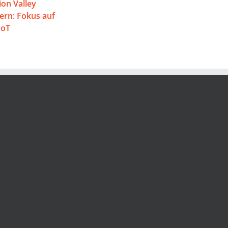
on Valley
rn: Fokus auf
IoT