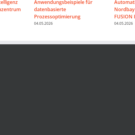
telligenz
Anwendungsbeispiele für
Automati
enzentrum
datenbasierte
Nordbaye
Prozessoptimierung
FUSION 
04.05.2026
04.05.2026