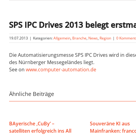
SPS IPC Drives 2013 belegt erstma
19.07.2013
|
Kategorien:
Allgemein
,
Branche
,
News
,
Region
|
0 Komment
Die Automatisierungsmesse SPS IPC Drives wird in diese
des Nürnberger Messegeländes liegt.
See on
www.computer-automation.de
Ähnliche Beiträge
BAyerische ‚CuBy‘ –
Souveräne KI aus
satelliten erfolgreich ins All
Mainfranken: franco