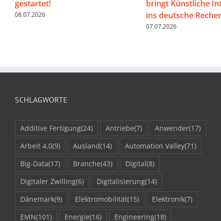
gestartet!
bringt Künstliche In
ins deutsche Rech
08.07.2026
07.07.2026
SCHLAGWORTE
Additive Fertigung
(24)
Antriebe
(7)
Anwender
(17)
Arbeit 4.0
(9)
Ausland
(14)
Automation Valley
(71)
Big-Data
(17)
Branche
(43)
Digital
(8)
Digitaler Zwilling
(6)
Digitalisierung
(14)
Dänemark
(9)
Elektromobilität
(15)
Elektronik
(7)
EMN
(101)
Energie
(16)
Engineering
(18)