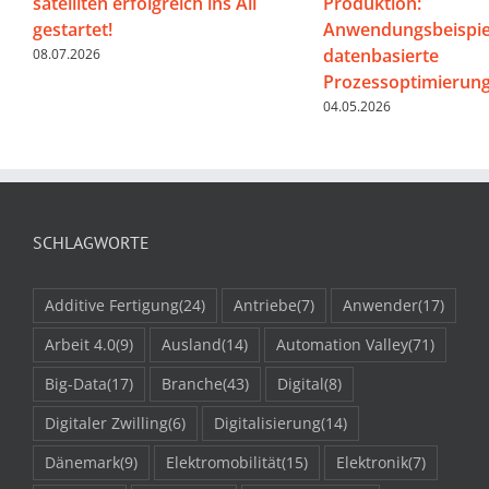
satelliten erfolgreich ins All
Produktion:
gestartet!
Anwendungsbeispiel
datenbasierte
08.07.2026
Prozessoptimierun
04.05.2026
SCHLAGWORTE
Additive Fertigung
(24)
Antriebe
(7)
Anwender
(17)
Arbeit 4.0
(9)
Ausland
(14)
Automation Valley
(71)
Big-Data
(17)
Branche
(43)
Digital
(8)
Digitaler Zwilling
(6)
Digitalisierung
(14)
Dänemark
(9)
Elektromobilität
(15)
Elektronik
(7)