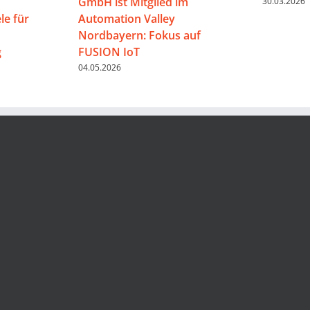
GmbH ist Mitglied im
30.03.2026
e für
Automation Valley
Nordbayern: Fokus auf
g
FUSION IoT
04.05.2026