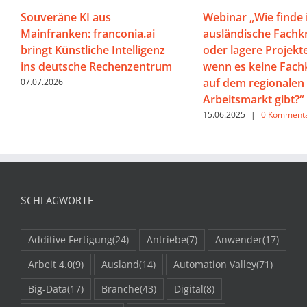
Souveräne KI aus
Webinar „Wie finde 
Mainfranken: franconia.ai
ausländische Fachk
bringt Künstliche Intelligenz
oder lagere Projekte
ins deutsche Rechenzentrum
wenn es keine Fach
auf dem regionalen
07.07.2026
Arbeitsmarkt gibt?“
15.06.2025
|
0 Komment
SCHLAGWORTE
Additive Fertigung
(24)
Antriebe
(7)
Anwender
(17)
Arbeit 4.0
(9)
Ausland
(14)
Automation Valley
(71)
Big-Data
(17)
Branche
(43)
Digital
(8)