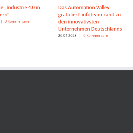
e „Industrie 4.0 in
Das Automation Valley
ern“
gratuliert! infoteam zählt zu
den innovativsten
|
0 Kommentare
Unternehmen Deutschlands
26.04.2023
|
0 Kommentare