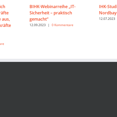
ich
BIHK-Webinarreihe „IT-
IHK-Studi
räfte
Sicherheit – praktisch
Nordbay
 aus,
gemacht“
12.07.2023
kräfte
12.09.2023
|
0 Kommentare
are