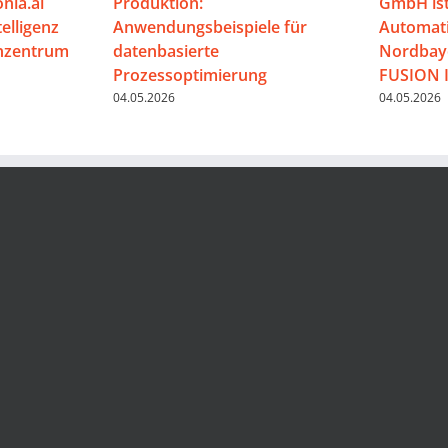
nia.ai
Produktion:
GmbH ist
telligenz
Anwendungsbeispiele für
Automati
enzentrum
datenbasierte
Nordbaye
Prozessoptimierung
FUSION 
04.05.2026
04.05.2026