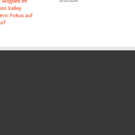
 Mitglied im
30.03.2026
on Valley
rn: Fokus auf
IoT