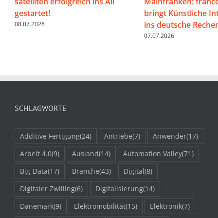
satelliten erfolgreich ins All
Mainfranken: franco
gestartet!
bringt Künstliche In
ins deutsche Rech
08.07.2026
07.07.2026
SCHLAGWORTE
Additive Fertigung
(24)
Antriebe
(7)
Anwender
(17)
Arbeit 4.0
(9)
Ausland
(14)
Automation Valley
(71)
Big-Data
(17)
Branche
(43)
Digital
(8)
Digitaler Zwilling
(6)
Digitalisierung
(14)
Dänemark
(9)
Elektromobilität
(15)
Elektronik
(7)