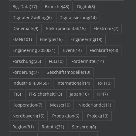
Big-Data
(17)
Branche
(43)
Digital
(8)
Digitaler Zwilling
(6)
Digitalisierung
(14)
Dänemark
(9)
Elektromobilität
(15)
Elektronik
(7)
EMN
(101)
Energie
(16)
Engineering
(18)
Engineering 2050
(21)
Event
(14)
Fachkräfte
(43)
Forschung
(25)
FuE
(10)
Fördermittel
(14)
Förderung
(7)
Geschäftsmodelle
(10)
Industrie_4.0
(459)
International
(14)
IoT
(10)
IT
(6)
IT-Sicherheit
(13)
Japan
(10)
KI
(47)
Kooperation
(7)
Messe
(10)
Niederlande
(11)
Nordbayern
(15)
Produktion
(6)
Projekt
(13)
Region
(81)
Robotik
(31)
Sensoren
(8)