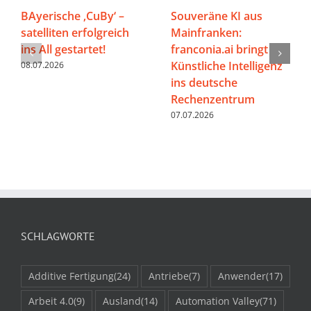
BAyerische ‚CuBy‘ –
Souveräne KI aus
satelliten erfolgreich
Mainfranken:
ins All gestartet!
franconia.ai bringt
Künstliche Intelligenz
08.07.2026
ins deutsche
Rechenzentrum
07.07.2026
SCHLAGWORTE
Additive Fertigung
(24)
Antriebe
(7)
Anwender
(17)
Arbeit 4.0
(9)
Ausland
(14)
Automation Valley
(71)