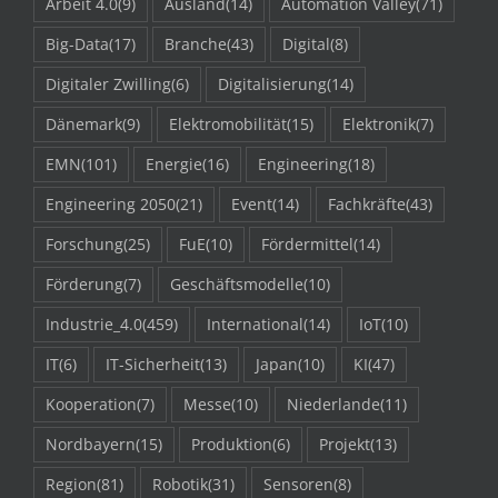
Arbeit 4.0
(9)
Ausland
(14)
Automation Valley
(71)
Big-Data
(17)
Branche
(43)
Digital
(8)
Digitaler Zwilling
(6)
Digitalisierung
(14)
Dänemark
(9)
Elektromobilität
(15)
Elektronik
(7)
EMN
(101)
Energie
(16)
Engineering
(18)
Engineering 2050
(21)
Event
(14)
Fachkräfte
(43)
Forschung
(25)
FuE
(10)
Fördermittel
(14)
Förderung
(7)
Geschäftsmodelle
(10)
Industrie_4.0
(459)
International
(14)
IoT
(10)
IT
(6)
IT-Sicherheit
(13)
Japan
(10)
KI
(47)
Kooperation
(7)
Messe
(10)
Niederlande
(11)
Nordbayern
(15)
Produktion
(6)
Projekt
(13)
Region
(81)
Robotik
(31)
Sensoren
(8)