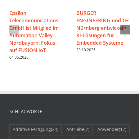
Epsilon
BURGER
Telecommunications
ENGINEERING und TH
GmbH ist Mitglied im
Nürnberg entwickeln
Automation Valley
KI-Lösungen für
Nordbayern: Fokus
Embedded Systeme
auf FUSION IoT
29.10.2025
04.05.2026
SCHLAGWORTE
Additive Fertigung
(24)
Antriebe
(7)
Anwender
(17)