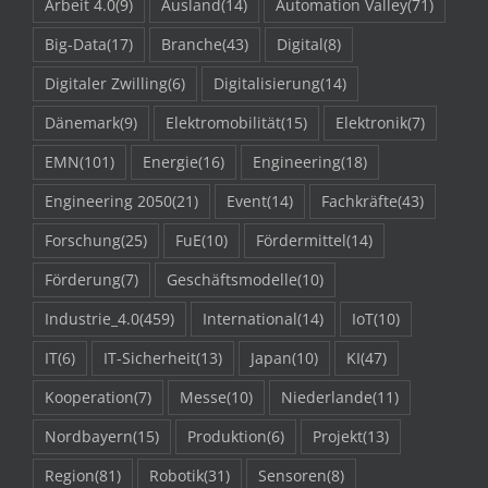
Arbeit 4.0
(9)
Ausland
(14)
Automation Valley
(71)
Big-Data
(17)
Branche
(43)
Digital
(8)
Digitaler Zwilling
(6)
Digitalisierung
(14)
Dänemark
(9)
Elektromobilität
(15)
Elektronik
(7)
EMN
(101)
Energie
(16)
Engineering
(18)
Engineering 2050
(21)
Event
(14)
Fachkräfte
(43)
Forschung
(25)
FuE
(10)
Fördermittel
(14)
Förderung
(7)
Geschäftsmodelle
(10)
Industrie_4.0
(459)
International
(14)
IoT
(10)
IT
(6)
IT-Sicherheit
(13)
Japan
(10)
KI
(47)
Kooperation
(7)
Messe
(10)
Niederlande
(11)
Nordbayern
(15)
Produktion
(6)
Projekt
(13)
Region
(81)
Robotik
(31)
Sensoren
(8)