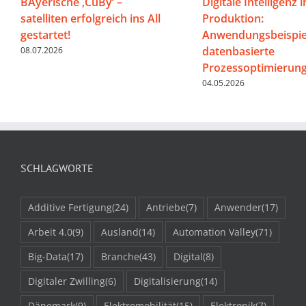
BAyerische ‚CuBy‘ –
Digitale Intelligenz i
satelliten erfolgreich ins All
Produktion:
gestartet!
Anwendungsbeispiel
datenbasierte
08.07.2026
Prozessoptimierun
04.05.2026
SCHLAGWORTE
Additive Fertigung
(24)
Antriebe
(7)
Anwender
(17)
Arbeit 4.0
(9)
Ausland
(14)
Automation Valley
(71)
Big-Data
(17)
Branche
(43)
Digital
(8)
Digitaler Zwilling
(6)
Digitalisierung
(14)
Dänemark
(9)
Elektromobilität
(15)
Elektronik
(7)