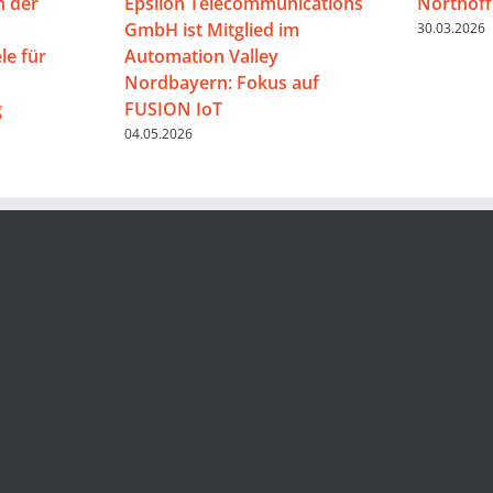
n der
Epsilon Telecommunications
Northoff
GmbH ist Mitglied im
30.03.2026
e für
Automation Valley
Nordbayern: Fokus auf
g
FUSION IoT
04.05.2026