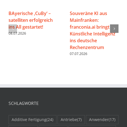
BAyerische ‚CuBy‘ –
Souveräne KI aus
satelliten erfolgreich
Mainfranken:
ins All gestartet!
franconia.ai bringt
Künstliche Intelligenz
08.07.2026
ins deutsche
Rechenzentrum
07.07.2026
SCHLAGWORTE
Additive Fertigung
(24)
Antriebe
(7)
Anwender
(17)