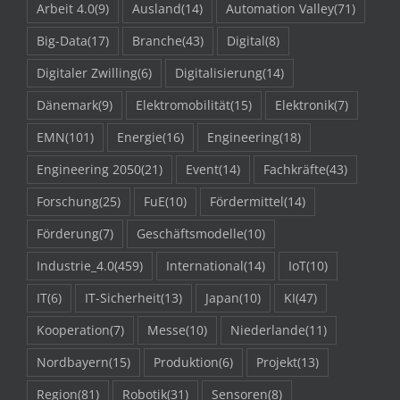
Arbeit 4.0
(9)
Ausland
(14)
Automation Valley
(71)
Big-Data
(17)
Branche
(43)
Digital
(8)
Digitaler Zwilling
(6)
Digitalisierung
(14)
Dänemark
(9)
Elektromobilität
(15)
Elektronik
(7)
EMN
(101)
Energie
(16)
Engineering
(18)
Engineering 2050
(21)
Event
(14)
Fachkräfte
(43)
Forschung
(25)
FuE
(10)
Fördermittel
(14)
Förderung
(7)
Geschäftsmodelle
(10)
Industrie_4.0
(459)
International
(14)
IoT
(10)
IT
(6)
IT-Sicherheit
(13)
Japan
(10)
KI
(47)
Kooperation
(7)
Messe
(10)
Niederlande
(11)
Nordbayern
(15)
Produktion
(6)
Projekt
(13)
Region
(81)
Robotik
(31)
Sensoren
(8)