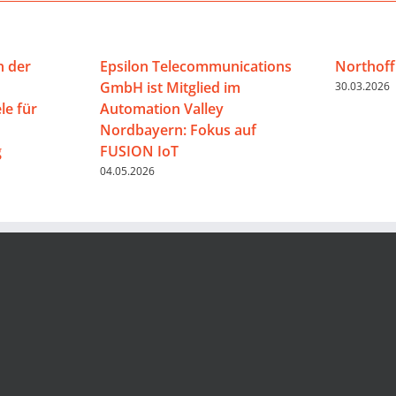
n der
Epsilon Telecommunications
Northoff
GmbH ist Mitglied im
30.03.2026
e für
Automation Valley
Nordbayern: Fokus auf
g
FUSION IoT
04.05.2026