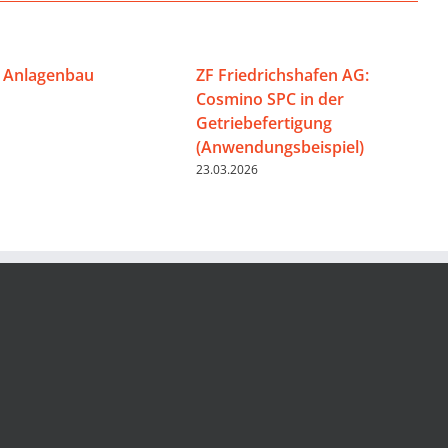
 Anlagenbau
ZF Friedrichshafen AG:
Cosmino SPC in der
Getriebefertigung
(Anwendungsbeispiel)
23.03.2026