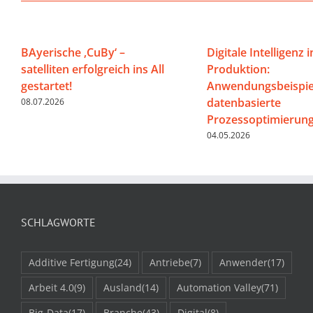
BAyerische ‚CuBy‘ –
Digitale Intelligenz i
satelliten erfolgreich ins All
Produktion:
gestartet!
Anwendungsbeispiel
datenbasierte
08.07.2026
Prozessoptimierun
04.05.2026
SCHLAGWORTE
Additive Fertigung
(24)
Antriebe
(7)
Anwender
(17)
Arbeit 4.0
(9)
Ausland
(14)
Automation Valley
(71)
Big-Data
(17)
Branche
(43)
Digital
(8)