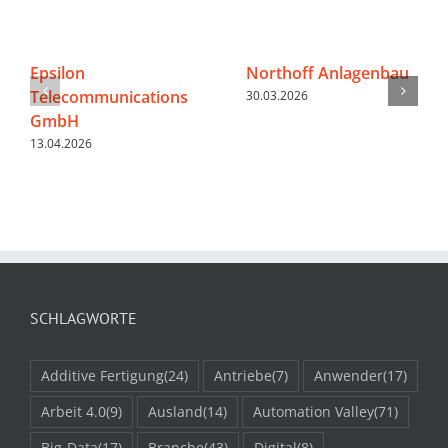
Epsilon
Northoff Anlagenbau
Telecommunications
30.03.2026
GmbH
13.04.2026
SCHLAGWORTE
Additive Fertigung
(24)
Antriebe
(7)
Anwender
(17)
Arbeit 4.0
(9)
Ausland
(14)
Automation Valley
(71)
Big-Data
(17)
Branche
(43)
Digital
(8)