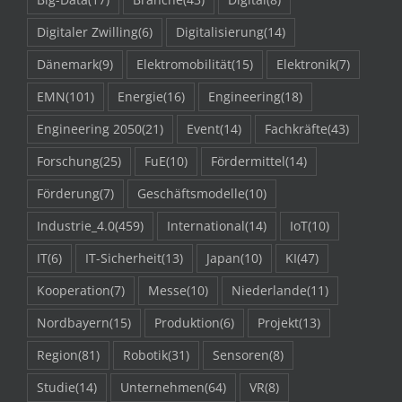
Digitaler Zwilling
(6)
Digitalisierung
(14)
Dänemark
(9)
Elektromobilität
(15)
Elektronik
(7)
EMN
(101)
Energie
(16)
Engineering
(18)
Engineering 2050
(21)
Event
(14)
Fachkräfte
(43)
Forschung
(25)
FuE
(10)
Fördermittel
(14)
Förderung
(7)
Geschäftsmodelle
(10)
Industrie_4.0
(459)
International
(14)
IoT
(10)
IT
(6)
IT-Sicherheit
(13)
Japan
(10)
KI
(47)
Kooperation
(7)
Messe
(10)
Niederlande
(11)
Nordbayern
(15)
Produktion
(6)
Projekt
(13)
Region
(81)
Robotik
(31)
Sensoren
(8)
Studie
(14)
Unternehmen
(64)
VR
(8)