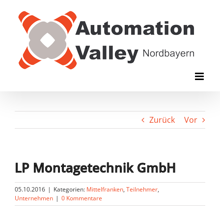
Zum
Inhalt
springen
Zurück
Vor
LP Montagetechnik GmbH
05.10.2016
|
Kategorien:
Mittelfranken
,
Teilnehmer
,
Unternehmen
|
0 Kommentare