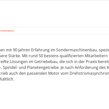
ommentare
men mit 90 Jahren Erfahrung im Sondermaschinenbau, spezie
re Stärke. Mit rund 50 bestens qualifizierten Mitarbeiter
ifte Lösungen im Getriebebau, die sich in der Praxis berei
ken-, Spindel- und Planetengetriebe. Je nach Anforderung de
m Antrieb auch den passenden Motor vom Drehstromasynch
ältlich.