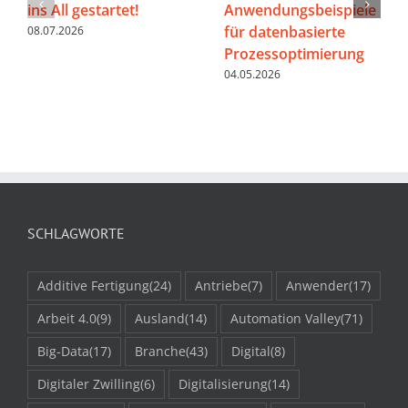
ins All gestartet!
Anwendungsbeispiele
für datenbasierte
08.07.2026
Prozessoptimierung
04.05.2026
SCHLAGWORTE
Additive Fertigung
(24)
Antriebe
(7)
Anwender
(17)
Arbeit 4.0
(9)
Ausland
(14)
Automation Valley
(71)
Big-Data
(17)
Branche
(43)
Digital
(8)
Digitaler Zwilling
(6)
Digitalisierung
(14)