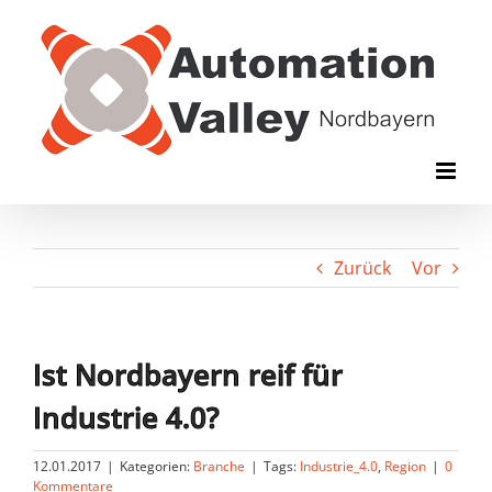
Zum
Inhalt
springen
Zurück
Vor
Ist Nordbayern reif für
Industrie 4.0?
12.01.2017
|
Kategorien:
Branche
|
Tags:
Industrie_4.0
,
Region
|
0
Kommentare