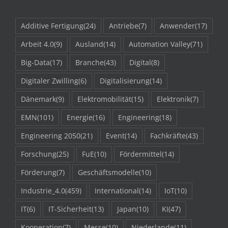
Additive Fertigung
(24)
Antriebe
(7)
Anwender
(17)
Arbeit 4.0
(9)
Ausland
(14)
Automation Valley
(71)
Big-Data
(17)
Branche
(43)
Digital
(8)
Digitaler Zwilling
(6)
Digitalisierung
(14)
Dänemark
(9)
Elektromobilität
(15)
Elektronik
(7)
EMN
(101)
Energie
(16)
Engineering
(18)
Engineering 2050
(21)
Event
(14)
Fachkräfte
(43)
Forschung
(25)
FuE
(10)
Fördermittel
(14)
Förderung
(7)
Geschäftsmodelle
(10)
Industrie_4.0
(459)
International
(14)
IoT
(10)
IT
(6)
IT-Sicherheit
(13)
Japan
(10)
KI
(47)
Kooperation
(7)
Messe
(10)
Niederlande
(11)