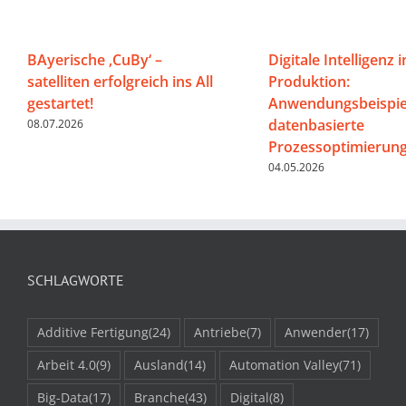
BAyerische ‚CuBy‘ –
Digitale Intelligenz i
satelliten erfolgreich ins All
Produktion:
gestartet!
Anwendungsbeispiel
datenbasierte
08.07.2026
Prozessoptimierun
04.05.2026
SCHLAGWORTE
Additive Fertigung
(24)
Antriebe
(7)
Anwender
(17)
Arbeit 4.0
(9)
Ausland
(14)
Automation Valley
(71)
Big-Data
(17)
Branche
(43)
Digital
(8)