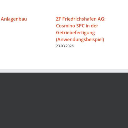
 Anlagenbau
ZF Friedrichshafen AG:
Cosmino SPC in der
Getriebefertigung
(Anwendungsbeispiel)
23.03.2026