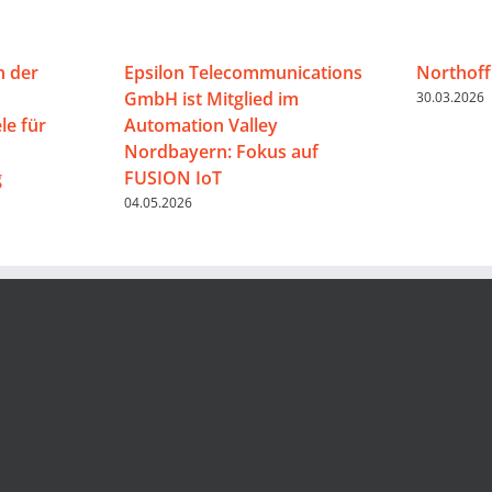
n der
Epsilon Telecommunications
Northoff
GmbH ist Mitglied im
30.03.2026
e für
Automation Valley
Nordbayern: Fokus auf
g
FUSION IoT
04.05.2026