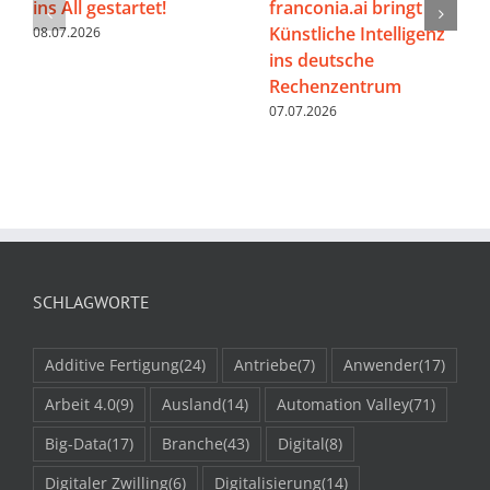
ins All gestartet!
franconia.ai bringt
Künstliche Intelligenz
08.07.2026
ins deutsche
Rechenzentrum
07.07.2026
SCHLAGWORTE
Additive Fertigung
(24)
Antriebe
(7)
Anwender
(17)
Arbeit 4.0
(9)
Ausland
(14)
Automation Valley
(71)
Big-Data
(17)
Branche
(43)
Digital
(8)
Digitaler Zwilling
(6)
Digitalisierung
(14)