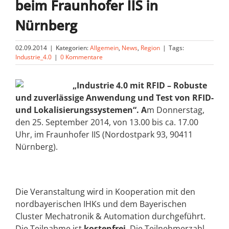
beim Fraunhofer IIS in
Nürnberg
02.09.2014
|
Kategorien:
Allgemein
,
News
,
Region
|
Tags:
Industrie_4.0
|
0 Kommentare
„Industrie 4.0 mit RFID – Robuste
und zuverlässige Anwendung und Test von RFID-
und Lokalisierungssystemen“. A
m Donnerstag,
den 25. September 2014, von 13.00 bis ca. 17.00
Uhr, im Fraunhofer IIS (Nordostpark 93, 90411
Nürnberg).
Die Veranstaltung wird in Kooperation mit den
nordbayerischen IHKs und dem Bayerischen
Cluster Mechatronik & Automation durchgeführt.
Die Teilnahme ist
kostenfrei
. Die Teilnehmerzahl