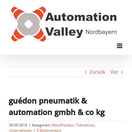
Zum
Inhalt
springen
Zurück
Vor
guédon pneumatik &
automation gmbh & co kg
30.09.2016
|
Kategorien:
Mittelfranken
,
Teilnehmer
,
Unternehmen
|
0 Kommentare