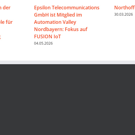
n der
Epsilon Telecommunications
Northoff
GmbH ist Mitglied im
30.03.2026
e für
Automation Valley
Nordbayern: Fokus auf
g
FUSION IoT
04.05.2026