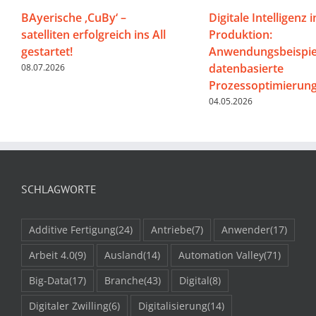
BAyerische ‚CuBy‘ –
Digitale Intelligenz i
satelliten erfolgreich ins All
Produktion:
gestartet!
Anwendungsbeispiel
datenbasierte
08.07.2026
Prozessoptimierun
04.05.2026
SCHLAGWORTE
Additive Fertigung
(24)
Antriebe
(7)
Anwender
(17)
Arbeit 4.0
(9)
Ausland
(14)
Automation Valley
(71)
Big-Data
(17)
Branche
(43)
Digital
(8)
Digitaler Zwilling
(6)
Digitalisierung
(14)