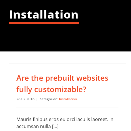
Installation
Are the prebuilt websites
fully customizable?
28.02.2016
|
Kategorien:
Installation
Mauris finibus eros eu orci iaculis laoreet. In
accumsan nulla [...]