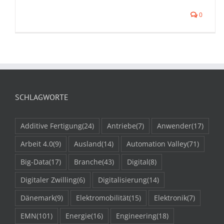
0
SCHLAGWORTE
Additive Fertigung
(24)
Antriebe
(7)
Anwender
(17)
Arbeit 4.0
(9)
Ausland
(14)
Automation Valley
(71)
Big-Data
(17)
Branche
(43)
Digital
(8)
Digitaler Zwilling
(6)
Digitalisierung
(14)
Dänemark
(9)
Elektromobilität
(15)
Elektronik
(7)
EMN
(101)
Energie
(16)
Engineering
(18)