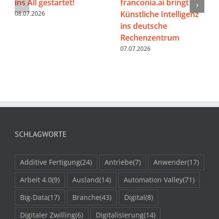
ins All gestartet!
franconia.ai bringt
Künstliche Intelligenz
08.07.2026
ins deutsche
Rechenzentrum
07.07.2026
SCHLAGWORTE
Additive Fertigung
(24)
Antriebe
(7)
Anwender
(17)
Arbeit 4.0
(9)
Ausland
(14)
Automation Valley
(71)
Big-Data
(17)
Branche
(43)
Digital
(8)
Digitaler Zwilling
(6)
Digitalisierung
(14)