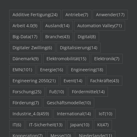
Additive Fertigung
(24)
Antriebe
(7)
Anwender
(17)
Arbeit 4.0
(9)
Ausland
(14)
Automation Valley
(71)
Big-Data
(17)
Branche
(43)
Digital
(8)
Digitaler Zwilling
(6)
Digitalisierung
(14)
Dänemark
(9)
Elektromobilität
(15)
Elektronik
(7)
EMN
(101)
Energie
(16)
Engineering
(18)
Engineering 2050
(21)
Event
(14)
Fachkräfte
(43)
Forschung
(25)
FuE
(10)
Fördermittel
(14)
Förderung
(7)
Geschäftsmodelle
(10)
Industrie_4.0
(459)
International
(14)
IoT
(10)
IT
(6)
IT-Sicherheit
(13)
Japan
(10)
KI
(47)
Kooperation
(7)
Messe
(10)
Niederlande
(11)