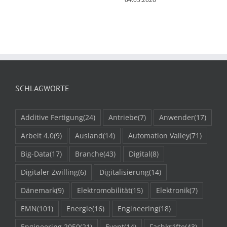
SCHLAGWORTE
Additive Fertigung
(24)
Antriebe
(7)
Anwender
(17)
Arbeit 4.0
(9)
Ausland
(14)
Automation Valley
(71)
Big-Data
(17)
Branche
(43)
Digital
(8)
Digitaler Zwilling
(6)
Digitalisierung
(14)
Dänemark
(9)
Elektromobilität
(15)
Elektronik
(7)
EMN
(101)
Energie
(16)
Engineering
(18)
Engineering 2050
(21)
Event
(14)
Fachkräfte
(43)