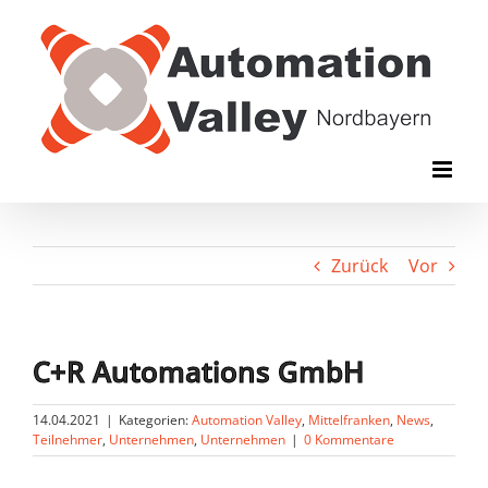
Zum
Inhalt
springen
Zurück
Vor
C+R Automations GmbH
14.04.2021
|
Kategorien:
Automation Valley
,
Mittelfranken
,
News
,
Teilnehmer
,
Unternehmen
,
Unternehmen
|
0 Kommentare