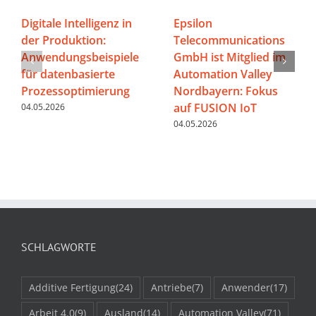
Digitale Intelligenz in
Epsilon
der Produktion:
Telecommunications
Anwendungsbeispiele
GmbH ist Mitglied im
für datenbasierte
Automation Valley
Prozessoptimierung
Nordbayern: Fokus
auf FUSION IoT
04.05.2026
04.05.2026
SCHLAGWORTE
Additive Fertigung
(24)
Antriebe
(7)
Anwender
(17)
Arbeit 4.0
(9)
Ausland
(14)
Automation Valley
(71)