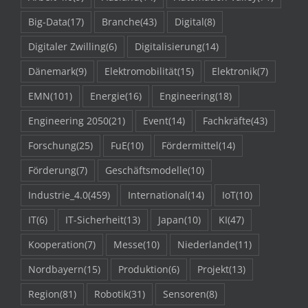
Big-Data
(17)
Branche
(43)
Digital
(8)
Digitaler Zwilling
(6)
Digitalisierung
(14)
Dänemark
(9)
Elektromobilität
(15)
Elektronik
(7)
EMN
(101)
Energie
(16)
Engineering
(18)
Engineering 2050
(21)
Event
(14)
Fachkräfte
(43)
Forschung
(25)
FuE
(10)
Fördermittel
(14)
Förderung
(7)
Geschäftsmodelle
(10)
Industrie_4.0
(459)
International
(14)
IoT
(10)
IT
(6)
IT-Sicherheit
(13)
Japan
(10)
KI
(47)
Kooperation
(7)
Messe
(10)
Niederlande
(11)
Nordbayern
(15)
Produktion
(6)
Projekt
(13)
Region
(81)
Robotik
(31)
Sensoren
(8)