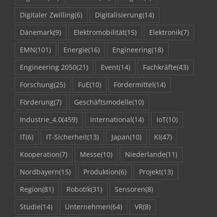
Digitaler Zwilling
(6)
Digitalisierung
(14)
Dänemark
(9)
Elektromobilität
(15)
Elektronik
(7)
EMN
(101)
Energie
(16)
Engineering
(18)
Engineering 2050
(21)
Event
(14)
Fachkräfte
(43)
Forschung
(25)
FuE
(10)
Fördermittel
(14)
Förderung
(7)
Geschäftsmodelle
(10)
Industrie_4.0
(459)
International
(14)
IoT
(10)
IT
(6)
IT-Sicherheit
(13)
Japan
(10)
KI
(47)
Kooperation
(7)
Messe
(10)
Niederlande
(11)
Nordbayern
(15)
Produktion
(6)
Projekt
(13)
Region
(81)
Robotik
(31)
Sensoren
(8)
Studie
(14)
Unternehmen
(64)
VR
(8)