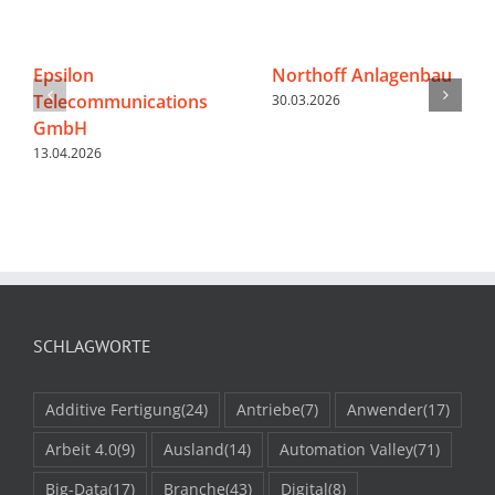
Epsilon
Northoff Anlagenbau
Telecommunications
30.03.2026
GmbH
13.04.2026
SCHLAGWORTE
Additive Fertigung
(24)
Antriebe
(7)
Anwender
(17)
Arbeit 4.0
(9)
Ausland
(14)
Automation Valley
(71)
Big-Data
(17)
Branche
(43)
Digital
(8)