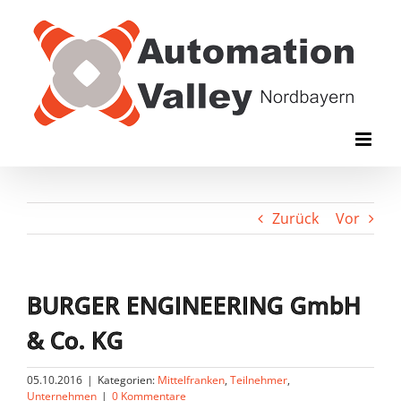
Zum
Inhalt
springen
Zurück
Vor
BURGER ENGINEERING GmbH
& Co. KG
05.10.2016
|
Kategorien:
Mittelfranken
,
Teilnehmer
,
Unternehmen
|
0 Kommentare