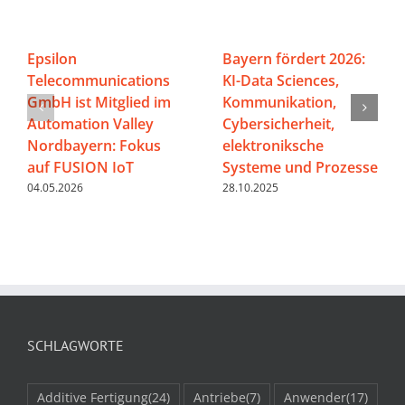
Epsilon
Bayern fördert 2026:
Telecommunications
KI-Data Sciences,
GmbH ist Mitglied im
Kommunikation,
Automation Valley
Cybersicherheit,
Nordbayern: Fokus
elektroniksche
auf FUSION IoT
Systeme und Prozesse
04.05.2026
28.10.2025
SCHLAGWORTE
Additive Fertigung
(24)
Antriebe
(7)
Anwender
(17)