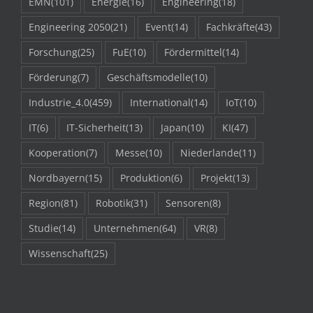
EMN
(101)
Energie
(16)
Engineering
(18)
Engineering 2050
(21)
Event
(14)
Fachkräfte
(43)
Forschung
(25)
FuE
(10)
Fördermittel
(14)
Förderung
(7)
Geschäftsmodelle
(10)
Industrie_4.0
(459)
International
(14)
IoT
(10)
IT
(6)
IT-Sicherheit
(13)
Japan
(10)
KI
(47)
Kooperation
(7)
Messe
(10)
Niederlande
(11)
Nordbayern
(15)
Produktion
(6)
Projekt
(13)
Region
(81)
Robotik
(31)
Sensoren
(8)
Studie
(14)
Unternehmen
(64)
VR
(8)
Wissenschaft
(25)