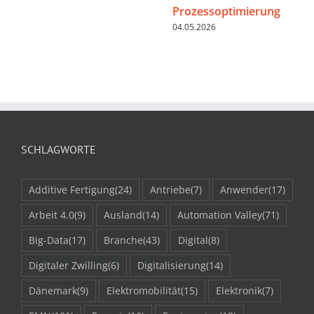
Prozessoptimierung
04.05.2026
SCHLAGWORTE
Additive Fertigung
(24)
Antriebe
(7)
Anwender
(17)
Arbeit 4.0
(9)
Ausland
(14)
Automation Valley
(71)
Big-Data
(17)
Branche
(43)
Digital
(8)
Digitaler Zwilling
(6)
Digitalisierung
(14)
Dänemark
(9)
Elektromobilität
(15)
Elektronik
(7)