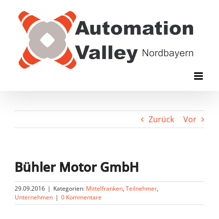
Zum
Inhalt
springen
Zurück
Vor
Bühler Motor GmbH
29.09.2016
|
Kategorien:
Mittelfranken
,
Teilnehmer
,
Unternehmen
|
0 Kommentare