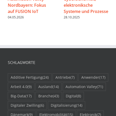
Nordbayern: Fokus
elektroniksche
auf FUSION IoT
Systeme und Prozesse
04.05.2026
28.10.2025
SCHLAGWORTE
Additive Fertigung
(24)
Antriebe
(7)
Anwender
(17)
Arbeit 4.0
(9)
Ausland
(14)
Automation Valley
(71)
Big-Data
(17)
Branche
(43)
Digital
(8)
Digitaler Zwilling
(6)
Digitalisierung
(14)
Dänemark
(9)
Elektromobilität
(15)
Elektronik
(7)