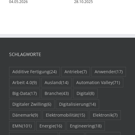
04.05.2026
28.10.2025
SCHLAGWORTE
Additive Fertigung
(24)
Antriebe
(7)
Anwender
(17)
Arbeit 4.0
(9)
Ausland
(14)
Automation Valley
(71)
Big-Data
(17)
Branche
(43)
Digital
(8)
Digitaler Zwilling
(6)
Digitalisierung
(14)
Dänemark
(9)
Elektromobilität
(15)
Elektronik
(7)
EMN
(101)
Energie
(16)
Engineering
(18)